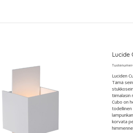
Lucide 
Tuotenumero
Luciden Cub
Tämä seinä
stukkosein
tiimalasin
Cubo on he
todellinen 
lampunkann
korvata pe
himmennett