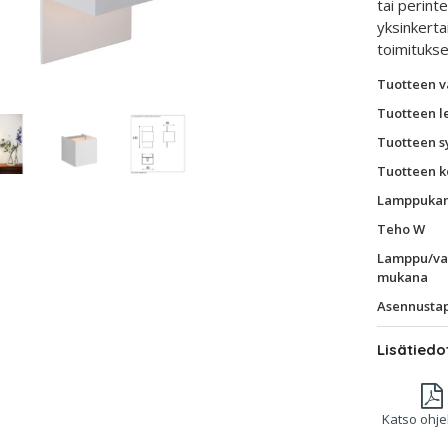
tai perint
yksinkerta
toimitukse
Tuotteen v
Tuotteen l
Tuotteen s
Tuotteen k
Lamppukan
Teho W
Lamppu/va
mukana
Asennusta
Lisätiedo
Katso ohje