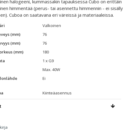
einen halogeeni, kummassakin tapauksessa Cubo on erittäin
inen himmentää (perus- tai asennettu himmennin - ei sisälly
en). Cuboa on saatavana eri väreissä ja materiaaleissa.
äri
Valkoinen
eveys (mm)
76
yvyys (mm)
76
orkeus (mm)
180
ta
1 x G9
Max. 40W
lonlähde
Ei
pa
Kiinteäasennus
t
kirja