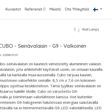
Kuvastot
Referensit
Meistä
Ota Yhteyttää
Wall Lamps
CUBO - Seinävalaisin - G9 - Valkoinen
: 23208/31/31
o-seinävalaisin on kauniisti viimeistelty alumiininen valaisin.
valaisin, jota arkkitehdit käyttävät usein, on omiaan kauniilla
ällä tai karkealla muurausseinällä. Cubo tarjoaa kauniin,
 muotoisen valoefektin seinälle. 8,5 cm x 7,6 cm kokoinen
lppo sijoittaa keskikoteloon. Tämä tyylikäs seinävalaisin on
lisäarvo kaikille tiloille. Cubo on varustettu G9-
alla ja toimitetaan valonlähteen kanssa. Voit kuitenkin
rinteisen G9-halogeenin halutessasi energiaa säästävällä
ävällä tai ei-himmennettävällä G9-LED-valonlähteellä. LED