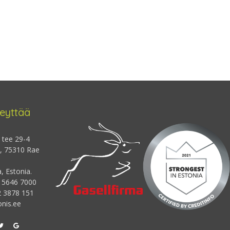
eyttää
 tee 29-4
 , 75310 Rae
 Estonia.
2 5646 7000
2 3878 151
nis.ee