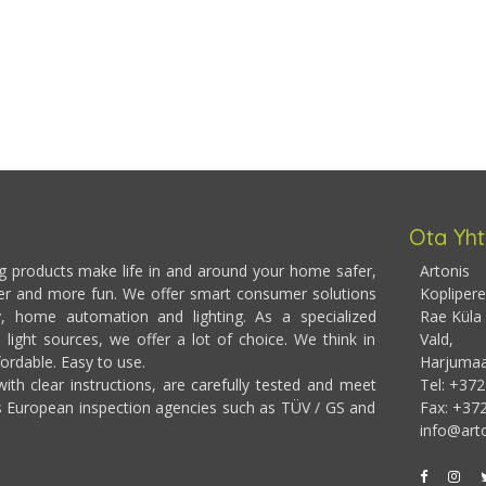
Ota Yht
ng products make life in and around your home safer,
Artonis
er and more fun. We offer smart consumer solutions
Koplipere
y, home automation and lighting. As a specialized
Rae Küla
 light sources, we offer a lot of choice. We think in
Vald,
fordable. Easy to use.
Harjumaa,
ith clear instructions, are carefully tested and meet
Tel: +37
s European inspection agencies such as TÜV / GS and
Fax: +37
info@arto