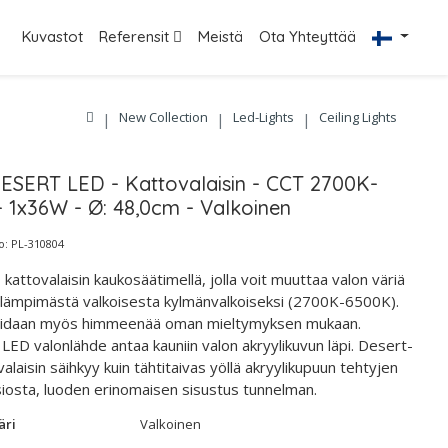
Kuvastot
Referensit
Meistä
Ota Yhteyttää
New Collection
Led-Lights
Ceiling Lights
ESERT LED - Kattovalaisin - CCT 2700K-
 1x36W - Ø: 48,0cm - Valkoinen
: PL-310804
kattovalaisin kaukosäätimellä, jolla voit muuttaa valon väriä
 lämpimästä valkoisesta kylmänvalkoiseksi (2700K-6500K).
voidaan myös himmeenää oman mieltymyksen mukaan.
 LED valonlähde antaa kauniin valon akryylikuvun läpi. Desert-
alaisin säihkyy kuin tähtitaivas yöllä akryylikupuun tehtyjen
siosta, luoden erinomaisen sisustus tunnelman.
äri
Valkoinen