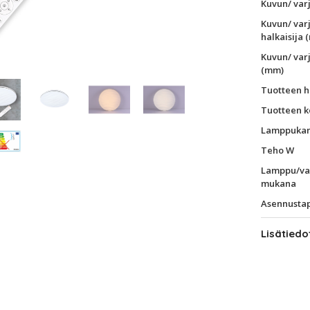
Kuvun/ var
Kuvun/ var
halkaisija 
Kuvun/ var
(mm)
Tuotteen h
Tuotteen k
Lamppukan
Teho W
Lamppu/va
mukana
Asennusta
Lisätiedo