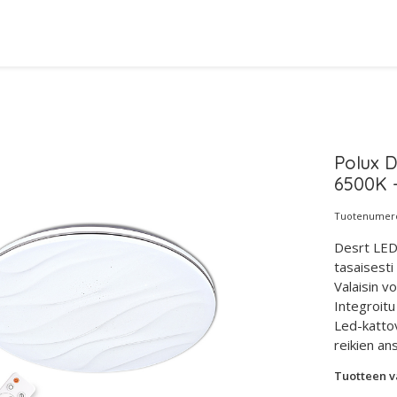
Polux D
6500K -
Tuotenumero
Desrt LED 
tasaisesti
Valaisin 
Integroitu
Led-kattov
reikien an
Tuotteen v