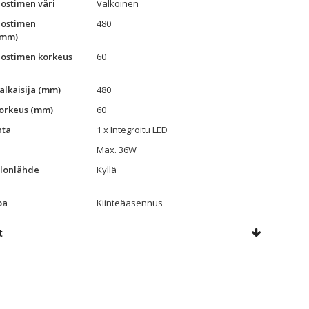
jostimen väri
Valkoinen
jostimen
480
(mm)
jostimen korkeus
60
alkaisija (mm)
480
orkeus (mm)
60
ta
1 x Integroitu LED
Max. 36W
lonlähde
Kyllä
pa
Kiinteäasennus
t