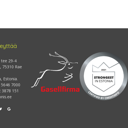
eyttää
 tee 29-4
 , 75310 Rae
 Estonia.
2 5646 7000
2 3878 151
nis.ee