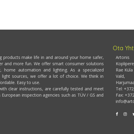
Ota Yht
ng products make life in and around your home safer,
Artonis
er and more fun. We offer smart consumer solutions
Koplipere
y, home automation and lighting. As a specialized
Rae Küla
 light sources, we offer a lot of choice. We think in
Vald,
fordable. Easy to use.
Harjumaa,
ith clear instructions, are carefully tested and meet
Tel: +37
s European inspection agencies such as TÜV / GS and
Fax: +37
info@arto