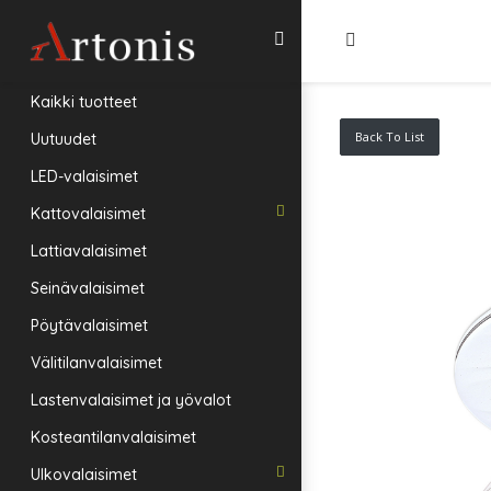
Kaikki tuotteet
Back To List
Uutuudet
LED-valaisimet
Kattovalaisimet
Lattiavalaisimet
Seinävalaisimet
Pöytävalaisimet
Välitilanvalaisimet
Lastenvalaisimet ja yövalot
Kosteantilanvalaisimet
Ulkovalaisimet