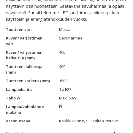
näyttävin osa huonettaan. Saatavana savuharmaa ja opaali
sävyisenä. Suosittelemme LED-polttimoita niiden pitkän
käyttöiän ja energiatehokkuuden vuoksi.
Tuotteen väri
Musta
Kuvun/ varjostimen
Savuharmaa
väri
Kuvun/ varjostimen
400
halkaisija (mm)
Tuotteen halkaisija
400
(mm)
Tuotteen korkeus (mm)
1500
Lamppukanta
1 x E27
Teho W
Max. 60W
Lamppu/valonlähde
Ei
mukana
Asennustapa
Koukkukiinnitys, Sisältää Pistoke