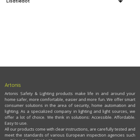
Lisätiedot
Artonis
Artonis Safety & Lighting products make life in and around your
home safer, more comfortable, easier and more fun. We offer smart
consumer solutions in the area of security, home automation and
lighting. As a specialized company in lighting and light sources, we
offer a lot of choice. We think in solutions: Accessible. Affordable.
Easy to use.
All our products come with clear instructions, are carefully tested and
meet the standards of various European inspection agencies such