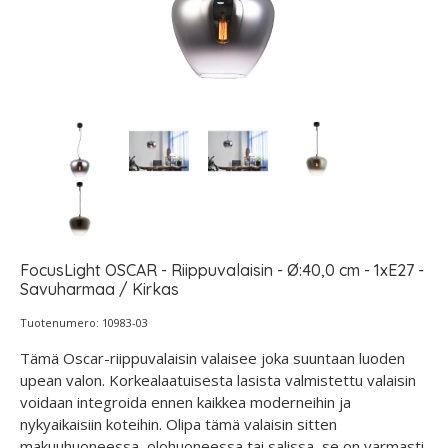
FocusLight OSCAR - Riippuvalaisin - Ø:40,0 cm - 1xE27 -
Savuharmaa / Kirkas
Tuotenumero: 10983-03
Tämä Oscar-riippuvalaisin valaisee joka suuntaan luoden
upean valon. Korkealaatuisesta lasista valmistettu valaisin
voidaan integroida ennen kaikkea moderneihin ja
nykyaikaisiin koteihin. Olipa tämä valaisin sitten
makuuhuoneessa, olohuoneessa tai salissa, se on varmasti