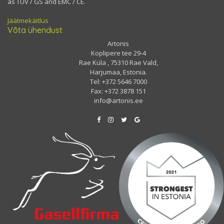
as TÜV / GS and EMC / CE.
Jäätmekäitlus
Võta ühendust
Artonis
Koplipere tee 29-4
Rae Küla , 75310 Rae Vald,
Harjumaa, Estonia.
Tel: +372 5646 7000
Fax: +372 3878 151
info@artonis.ee