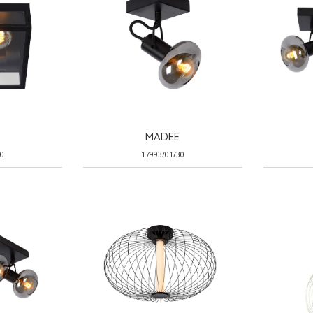
MADEE
30
17993/01/30