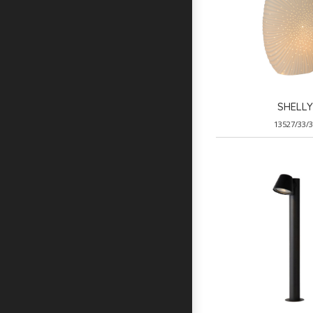
SHELL
13527/33/