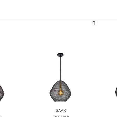
SAAR
30
03423/38/30