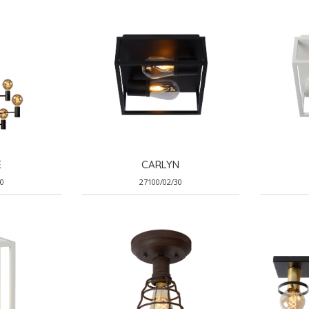
E
CARLYN
30
27100/02/30