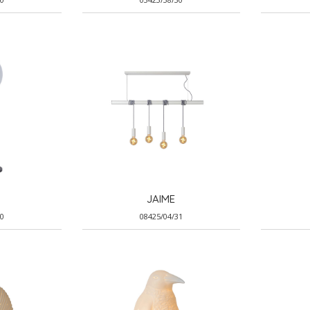
JAIME
30
08425/04/31