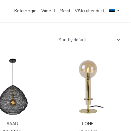
Kataloogid
Viide
Meist
Võta ühendust
SAAR
LONE
03423/48/30
03521/01/10