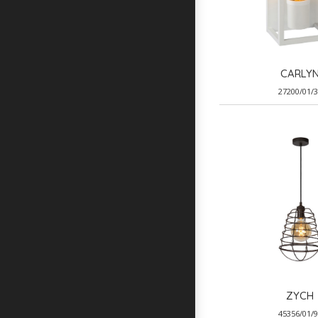
CARLY
27200/01/
ZYCH
45356/01/