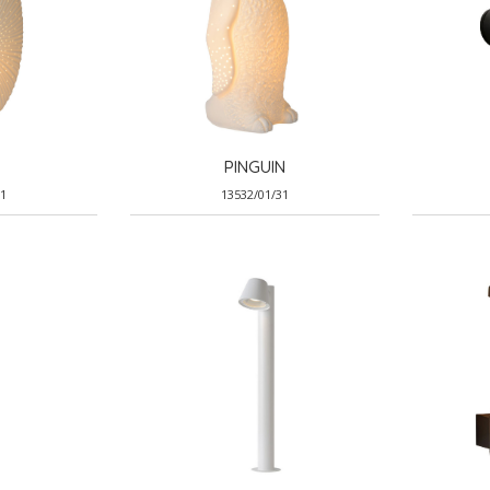
Y
PINGUIN
31
13532/01/31