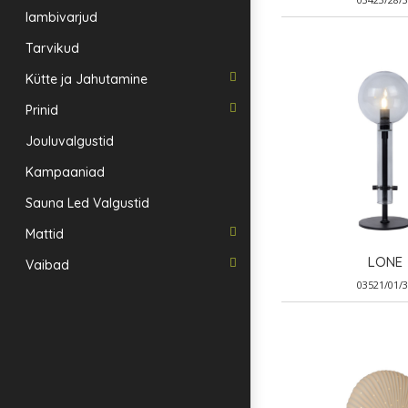
lambivarjud
Tarvikud
Kütte ja Jahutamine
Prinid
Jouluvalgustid
Kampaaniad
Sauna Led Valgustid
Mattid
LONE
Vaibad
03521/01/