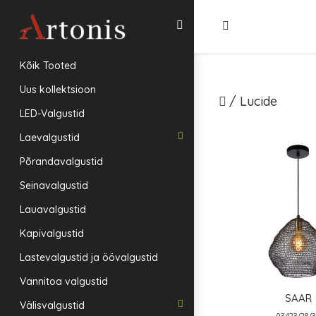
Kõik Tooted
Uus kollektsioon
/
Lucide
LED-Valgustid
Laevalgustid
Põrandavalgustid
Seinavalgustid
Lauavalgustid
Kapivalgustid
Lastevalgustid ja öövalgustid
Vannitoa valgustid
SAAR
Välisvalgustid
03423/28/