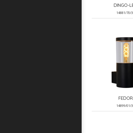
DINGO-L
14881/70/
FEDOR
14899/01/