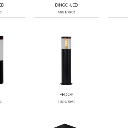
ED
DINGO-LED
30
14881/70/31
FEDOR
30
14899/50/30