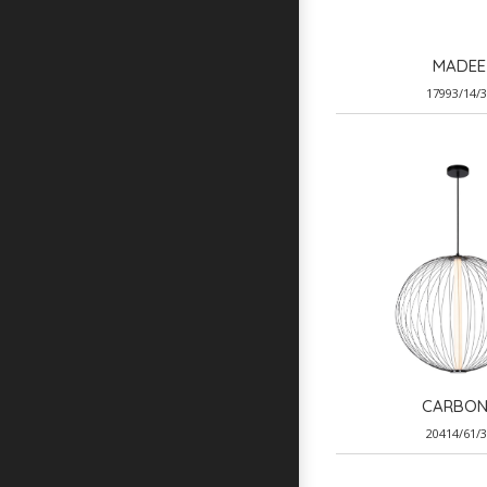
MADEE
17993/14/
CARBON
20414/61/