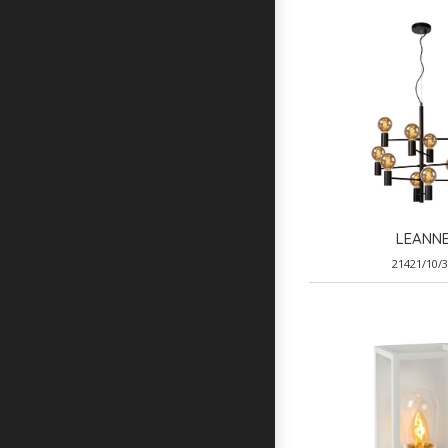
LEANN
21421/10/