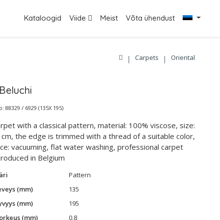
Kataloogid
Viide
Meist
Võta ühendust
Carpets
Oriental
Beluchi
 88329 / 6929 (135X 195)
rpet with a classical pattern, material: 100% viscose, size:
cm, the edge is trimmed with a thread of a suitable color,
e: vacuuming, flat water washing, professional carpet
produced in Belgium
äri
Pattern
eveys (mm)
135
yvyys (mm)
195
orkeus (mm)
0,8