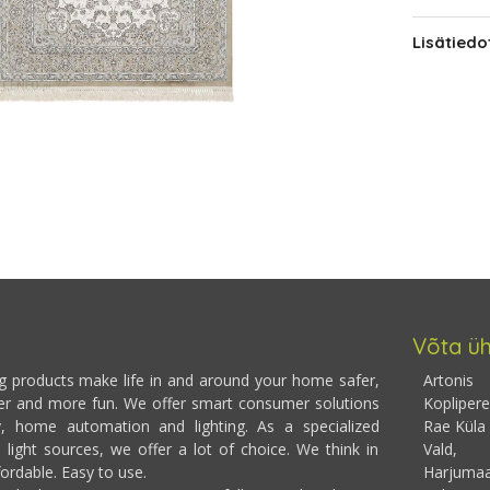
Lisätiedo
Võta ü
ng products make life in and around your home safer,
Artonis
er and more fun. We offer smart consumer solutions
Koplipere
y, home automation and lighting. As a specialized
Rae Küla
 light sources, we offer a lot of choice. We think in
Vald,
fordable. Easy to use.
Harjumaa,