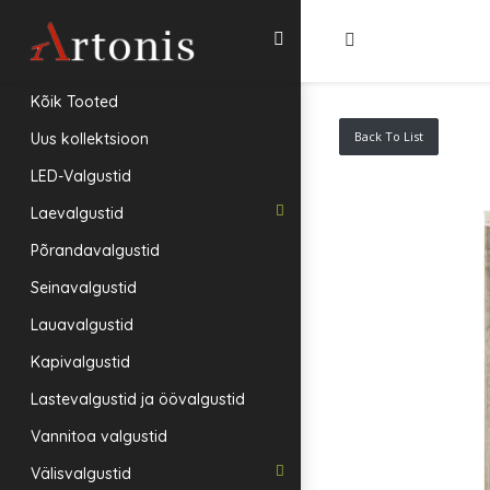
Kõik Tooted
Back To List
Uus kollektsioon
LED-Valgustid
Laevalgustid
Põrandavalgustid
Seinavalgustid
Lauavalgustid
Kapivalgustid
Lastevalgustid ja öövalgustid
Vannitoa valgustid
Välisvalgustid