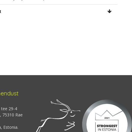
t
hendust
 tee 29-4
 , 75310 Rae
 Estonia.