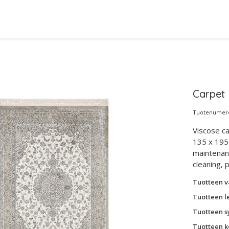
Carpet 
Tuotenumero:
Viscose ca
135 x 195 
maintenanc
cleaning, 
Tuotteen v
Tuotteen l
Tuotteen s
Tuotteen k