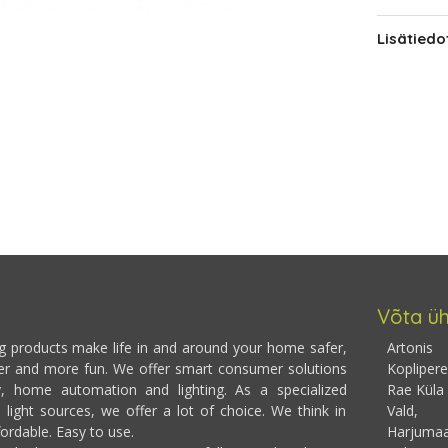
Lisätiedo
Võta ü
ng products make life in and around your home safer,
Artonis
er and more fun. We offer smart consumer solutions
Koplipere
y, home automation and lighting. As a specialized
Rae Küla
 light sources, we offer a lot of choice. We think in
Vald,
fordable. Easy to use.
Harjumaa,