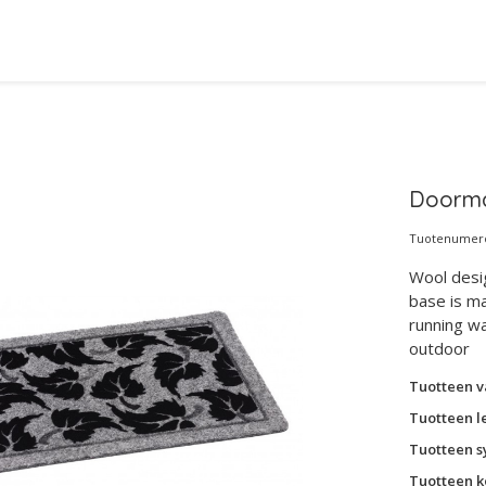
Doorma
Tuotenumero
Wool desi
base is m
running wa
outdoor
Tuotteen v
Tuotteen l
Tuotteen s
Tuotteen k