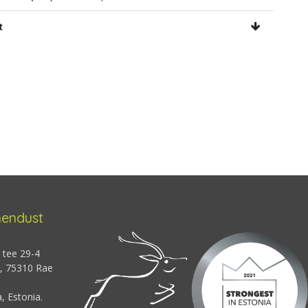
t
hendust
 tee 29-4
 , 75310 Rae
 Estonia.