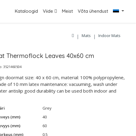
Kataloogid
Viide
Meist
Võta ühendust
Mats
Indoor Mats
t Thermoflock Leaves 40x60 cm
: 3521460504
gn doormat size: 40 x 60 cm, material: 100% polypropylene,
ade of 10 mm latex maintenance: vacuuming, wash under
ter antislip good durability can be used both indoor and
äri
Grey
eveys (mm)
40
yvyys (mm)
60
orkeus (mm)
0,5