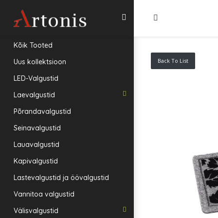
Kõik Tooted
Back To List
Uus kollektsioon
LED-Valgustid
Laevalgustid
Põrandavalgustid
Seinavalgustid
Lauavalgustid
Kapivalgustid
Lastevalgustid ja öövalgustid
Vannitoa valgustid
Välisvalgustid