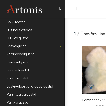
Kõik Tooted
Uus kollektsioon
/
Ühevärviline
LED-Valgustid
Laevalgustid
Põrandavalgustid
Seinavalgustid
Lauavalgustid
Kapivalgustid
Lastevalgustid ja öövalgustid
Vannitoa valgustid
Lambanahk 55
Välisvalgustid
12000S