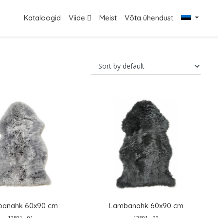
Kataloogid
Viide
Meist
Võta ühendust
anahk 60x90 cm
Lambanahk 60x90 cm
12501 - 01
12501 - 29