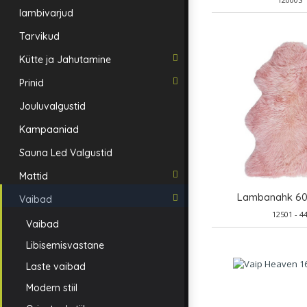
lambivarjud
Tarvikud
Kütte ja Jahutamine
Prinid
Jouluvalgustid
Kampaaniad
Sauna Led Valgustid
Mattid
Lambanahk 6
Vaibad
12501 - 4
Vaibad
Libisemisvastane
Laste vaibad
Modern stiil