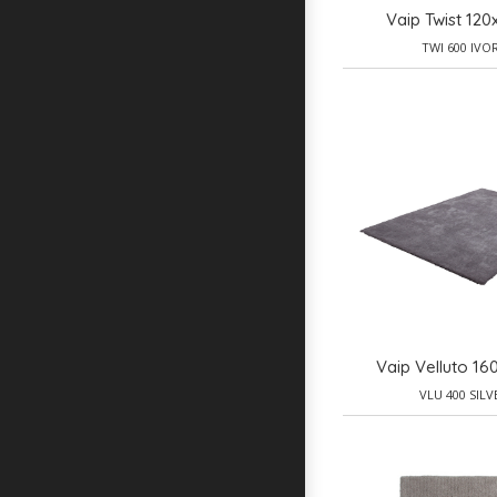
Vaip Twist 120
TWI 600 IVO
Vaip Velluto 1
VLU 400 SILV