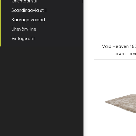
Orientaal stiil
Scandinaavia stiil
Karvaga vaibad
Ühevärviline
Vintage stiil
Vaip Heaven 16
HEA 800 SILV