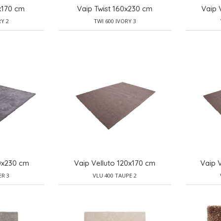
x170 cm
Vaip Twist 160x230 cm
Vaip 
RY 2
TWI 600 IVORY 3
60x230 cm
Vaip Velluto 120x170 cm
Vaip 
ER 3
VLU 400 TAUPE 2