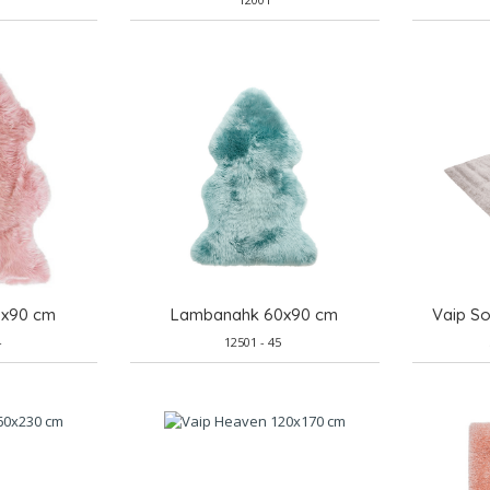
0x90 cm
Lambanahk 60x90 cm
Vaip S
4
12501 - 45