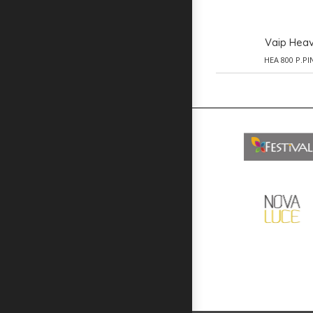
Vaip Hea
HEA 800 P.PI